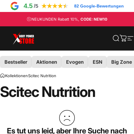
Direkt zum Inhalt
4.5
★
★
★
★
★
/5
82
Google-Bewertungen
Pause Diashow
NEUKUNDEN Rabatt 10%,
CODE: NEW10
Body Power Store
Suche
Eink
S
Bestseller
Aktionen
Evogen
ESN
Big Zone
Kollektionen
Scitec Nutrition
Scitec
Nutrition
Es tut uns leid, aber Ihre Suche nach