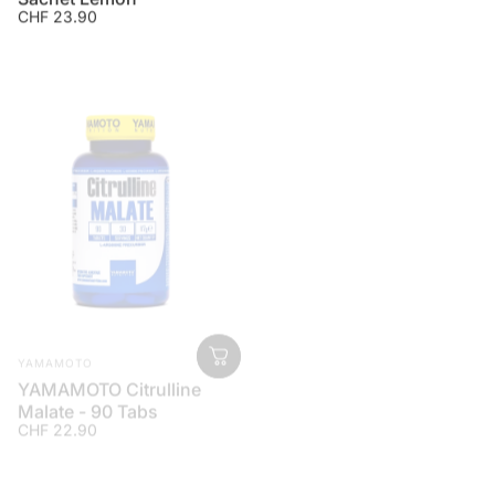
CHF 23.90
Anbieter:
YAMAMOTO
YAMAMOTO
SuperGREENS 13
Portionen
Anbieter:
YAMAMOTO
CHF 29.90
YAMAMOTO Citrulline
Malate - 90 Tabs
CHF 22.90