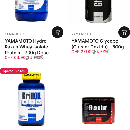
Anbieter:
Anbieter:
YAMAMOTO
YAMAMOTO
YAMAMOTO Hydro
YAMAMOTO Glycobol
Razan Whey Isolate
(Cluster Dextrin) - 500g
Verkaufspreis
Normaler Preis
CHF 27.90
CHF 29.90
Protein - 700g Dose
Verkaufspreis
Normaler Preis
CHF 63.90
CHF 68.90
Sparen Sie 5%