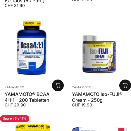
60 Tabs (60 Port.)
CHF 31.90
Anbieter:
Anbieter:
YAMAMOTO
YAMAMOTO
YAMAMOTO® BCAA
YAMAMOTO Iso-FUJI®
4:1:1 - 200 Tabletten
Cream - 250g
CHF 29.90
CHF 19.90
Sparen Sie 11%