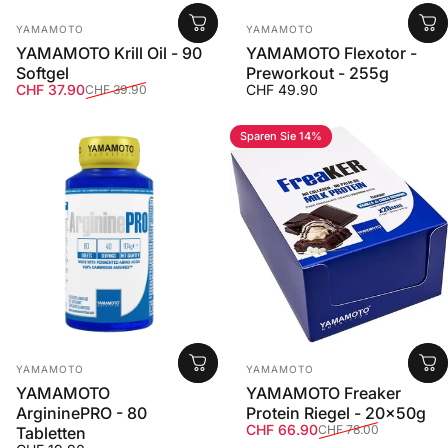
Anbieter:
Anbieter:
YAMAMOTO
YAMAMOTO
YAMAMOTO Krill Oil - 90
YAMAMOTO Flexotor -
Softgel
Preworkout - 255g
Verkaufspreis
Normaler Preis
CHF 37.90
CHF 49.90
CHF 39.90
Sparen Sie 14%
Anbieter:
Anbieter:
YAMAMOTO
YAMAMOTO
YAMAMOTO
YAMAMOTO Freaker
ArgininePRO - 80
Protein Riegel - 20x50g
Verkaufspreis
Normaler Preis
CHF 66.90
CHF 78.00
Tabletten