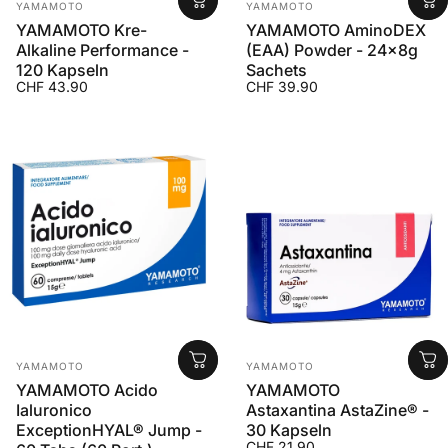
Anbieter:
Anbieter:
YAMAMOTO
YAMAMOTO
YAMAMOTO Kre-
YAMAMOTO AminoDEX
Alkaline Performance -
(EAA) Powder - 24x8g
120 Kapseln
Sachets
CHF 43.90
CHF 39.90
Anbieter:
Anbieter:
YAMAMOTO
YAMAMOTO
YAMAMOTO Acido
YAMAMOTO
Ialuronico
Astaxantina AstaZine® -
ExceptionHYAL® Jump -
30 Kapseln
CHF 21.90