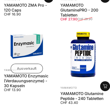
YAMAMOTO ZMA Pro -
YAMAMOTO
120 Caps
GlutaminePRO - 200
CHF 16.90
Tabletten
Verkaufspreis
Normaler Preis
CHF 27.90
CHF 29.90
Ausverkauft
Anbieter:
YAMAMOTO
YAMAMOTO Enzymasic
(Verdauungsenzyme) -
30 Kapseln
Anbieter:
YAMAMOTO
CHF 13.90
YAMAMOTO Glutamine
Peptide - 240 Tabletten
CHF 43.40