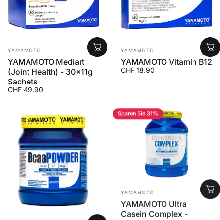
Anbieter:
Anbieter:
YAMAMOTO
YAMAMOTO
YAMAMOTO Mediart
YAMAMOTO Vitamin B12
CHF 18.90
(Joint Health) - 30x11g
Sachets
CHF 49.90
Sparen Sie 31%
Anbieter:
YAMAMOTO
YAMAMOTO Ultra
Casein Complex -