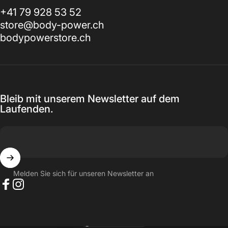
+41 79 928 53 52
store@body-power.ch
bodypowerstore.ch
Bleib mit unserem Newsletter auf dem
Laufenden.
Melden Sie sich für unseren Newsletter an
Facebook
Instagram
Schweiz (CHF CHF)
Land/Region