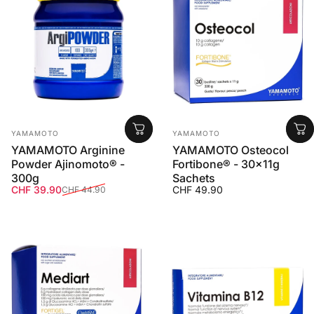
Anbieter:
Anbieter:
YAMAMOTO
YAMAMOTO
YAMAMOTO Arginine
YAMAMOTO Osteocol
Powder Ajinomoto® -
Fortibone® - 30x11g
300g
Sachets
Verkaufspreis
Normaler Preis
CHF 39.90
CHF 49.90
CHF 44.90