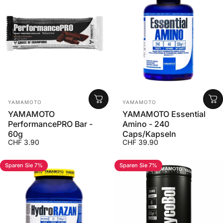
Anbieter:
Anbieter:
YAMAMOTO
YAMAMOTO
YAMAMOTO
YAMAMOTO Essential
PerformancePRO Bar -
Amino - 240
60g
Caps/Kapseln
CHF 3.90
CHF 39.90
Sparen Sie 7%
Sparen Sie 7%