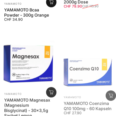
2000g Dose
Anbieter:
YAMAMOTO
Verkaufspreis
Normaler Preis
CHF 79.90
CHF 115.90
YAMAMOTO Bcaa
Powder - 300g Orange
CHF 34.90
Anbieter:
Anbieter:
YAMAMOTO
YAMAMOTO
YAMAMOTO Magnesax
YAMAMOTO Coenzima
(Magnesium
Q10 100mg - 60 Kapseln
CHF 27.90
Bisglycinat) - 30x3,5g
Sachet Lemon