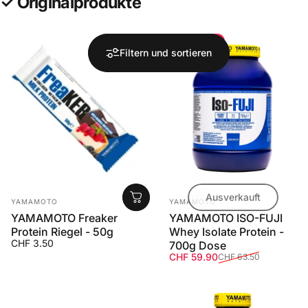
✓ Originalprodukte
Sparen Sie 6%
Filtern und sortieren
Ausverkauft
Anbieter:
Anbieter:
YAMAMOTO
YAMAMOTO
YAMAMOTO Freaker
YAMAMOTO ISO-FUJI
Protein Riegel - 50g
Whey Isolate Protein -
CHF 3.50
700g Dose
Verkaufspreis
Normaler Preis
CHF 59.90
CHF 63.50