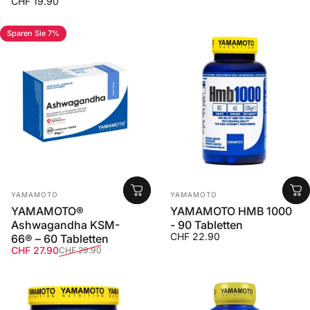
CHF 19.90
Sparen Sie 7%
Anbieter:
Anbieter:
YAMAMOTO
YAMAMOTO
YAMAMOTO®
YAMAMOTO HMB 1000
Ashwagandha KSM-
- 90 Tabletten
CHF 22.90
66® – 60 Tabletten
Verkaufspreis
Normaler Preis
CHF 27.90
CHF 29.90