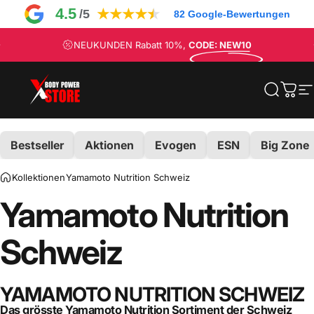
Direkt zum Inhalt
4.5
★
★
★
★
★
/5
82
Google-Bewertungen
Pause Diashow
NEUKUNDEN Rabatt 10%,
CODE: NEW10
Exklusiver
EVOGEN, YAMAMOTO, BIG ZONE,
Distributor
Body Power Store
Suche
Eink
S
Bestseller
Aktionen
Evogen
ESN
Big Zone
Kollektionen
Yamamoto Nutrition Schweiz
Yamamoto
Nutrition
Schweiz
YAMAMOTO NUTRITION SCHWEIZ
Das grösste Yamamoto Nutrition Sortiment der Schweiz