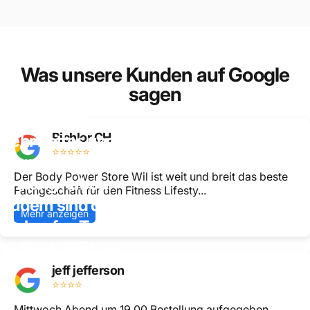
Was unsere Kunden auf Google
sagen
Richlor CH
Sehr nettes und hilfsbereites Personal.
⭐⭐⭐⭐⭐
Man merkt direkt, dass sie wirklich
Der Body Power Store Wil ist weit und breit das beste
Ahnung haben.
Fachgeschäft für den Fitness Lifesty...
Zudem sind die Produkte welche sie
Mehr anzeigen
verkaufen Top.
— Kevin Widmer
jeff jefferson
⭐⭐⭐⭐
Mittwoch Abend um 19.00 Bestellung aufgegeben,