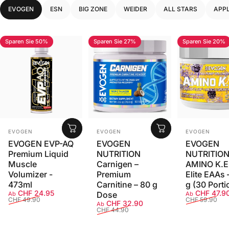
EVOGEN
ESN
BIG ZONE
WEIDER
ALL STARS
APPL
Sparen Sie 50%
Sparen Sie 27%
Sparen Sie 20%
Anbieter:
Anbieter:
Anbieter:
EVOGEN
EVOGEN
EVOGEN
EVOGEN EVP-AQ
EVOGEN
EVOGEN
Premium Liquid
NUTRITION
NUTRITIO
Muscle
Carnigen –
AMINO K.E
Volumizer -
Premium
Elite EAAs 
473ml
Carnitine – 80 g
g (30 Porti
Verkaufspreis
Normaler Preis
Verkaufspr
Normaler P
CHF 24.95
CHF 47.9
Dose
Ab
Ab
CHF 49.90
CHF 59.90
Verkaufspreis
Normaler Preis
CHF 32.90
Ab
CHF 44.90