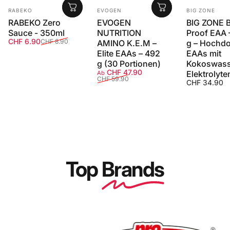
Anbieter:
Anbieter:
Anbieter:
RABEKO
EVOGEN
BIG ZONE
RABEKO Zero
EVOGEN
BIG ZONE B
Sauce - 350ml
NUTRITION
Proof EAA 
Verkaufspreis
Normaler Preis
CHF 6.90
CHF 8.90
AMINO K.E.M –
g – Hochdo
Elite EAAs – 492
EAAs mit
g (30 Portionen)
Kokoswass
Verkaufspreis
Normaler Preis
CHF 47.90
Elektrolyte
Ab
CHF 59.90
CHF 34.90
Top
Brands