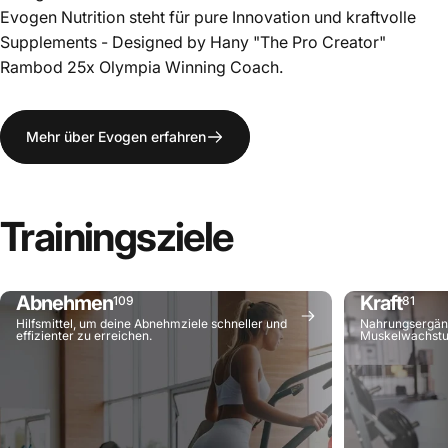
Evogen Nutrition steht für pure Innovation und kraftvolle
Supplements - Designed by Hany "The Pro Creator"
Rambod 25x Olympia Winning Coach.
Mehr über Evogen erfahren
Trainingsziele
Abnehmen
Kraft
109
81
Hilfsmittel, um deine Abnehmziele schneller und
Nahrungsergänz
effizienter zu erreichen.
Muskelwachst