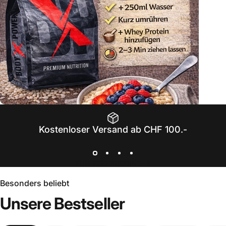
NEU
500g
mehr
Inhalt
&
10%
Kostenloser Versand ab CHF 100.-
Günstiger
ZUM REIS PUDDING
Besonders beliebt
Unsere
Bestseller