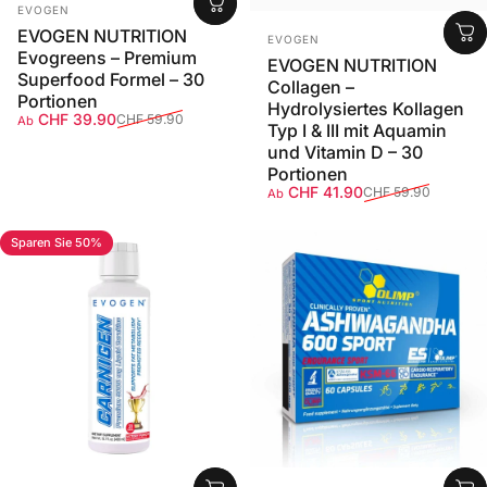
Anbieter:
EVOGEN
EVOGEN NUTRITION
Anbieter:
EVOGEN
Evogreens – Premium
EVOGEN NUTRITION
Superfood Formel – 30
Collagen –
Portionen
Hydrolysiertes Kollagen
Verkaufspreis
Normaler Preis
CHF 39.90
CHF 59.90
Ab
Typ I & III mit Aquamin
und Vitamin D – 30
Portionen
Verkaufspreis
Normaler Preis
CHF 41.90
CHF 59.90
Ab
Sparen Sie 50%