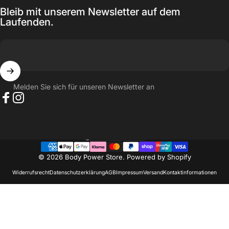
Bleib mit unserem Newsletter auf dem
Laufenden.
Melden Sie sich für unseren Newsletter an
Facebook
Instagram
Schweiz (CHF CHF)
Land/Region
© 2026 Body Power Store. Powered by Shopify
Widerrufsrecht
Datenschutzerklärung
AGB
Impressum
Versand
Kontaktinformationen