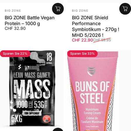
Anbieter:
Anbieter:
BIG ZONE
BIG ZONE
BIG ZONE Battle Vegan
BIG ZONE Shield
Protein – 1000 g
Performance
CHF 32.90
Symbiotikum - 270g !
MHD 5/2026 !
Verkaufspreis
Normaler Preis
CHF 22.90
CHF 59.95
Sparen Sie 22%
Sparen Sie 33%