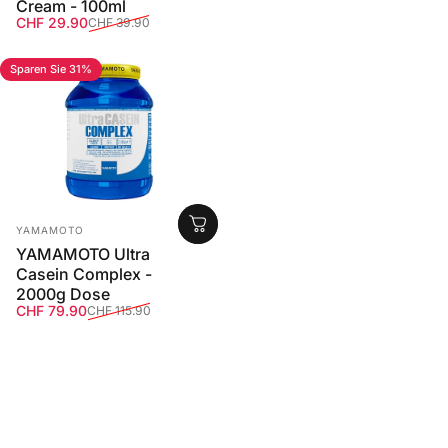
Cream - 100ml
Verkaufspreis
Normaler Preis
CHF 29.90
CHF 39.90
Sparen Sie 31%
Anbieter:
YAMAMOTO
YAMAMOTO Ultra
Casein Complex -
2000g Dose
Verkaufspreis
Normaler Preis
CHF 79.90
CHF 115.90