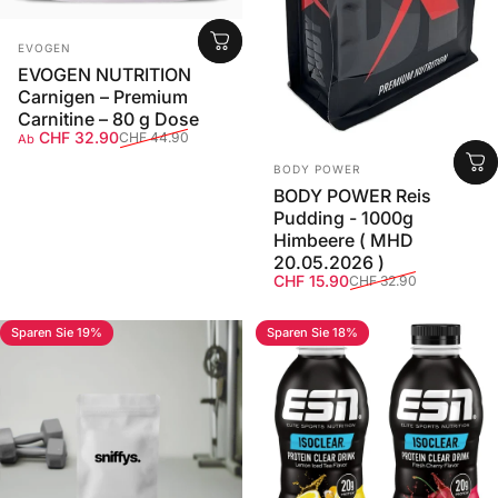
Anbieter:
EVOGEN
EVOGEN NUTRITION
Carnigen – Premium
Carnitine – 80 g Dose
Verkaufspreis
Normaler Preis
CHF 32.90
CHF 44.90
Ab
Anbieter:
BODY POWER
BODY POWER Reis
Pudding - 1000g
Himbeere ( MHD
20.05.2026 )
Verkaufspreis
Normaler Preis
CHF 15.90
CHF 32.90
Sparen Sie 19%
Sparen Sie 18%