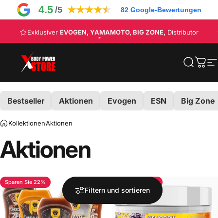
Direkt zum Inhalt
4.5
★
★
★
★
★
/5
82
Google-Bewertungen
Pause Diashow
Exklusiver
EVOGEN, YAMAMOTO, BIG ZONE,
Distributor
CODE: NEW10
Body Power Store
Suche
Eink
S
Bestseller
Aktionen
Evogen
ESN
Big Zone
Kollektionen
Aktionen
Aktionen
Sparen Sie 22%
Sparen Sie 20%
Filtern und sortieren