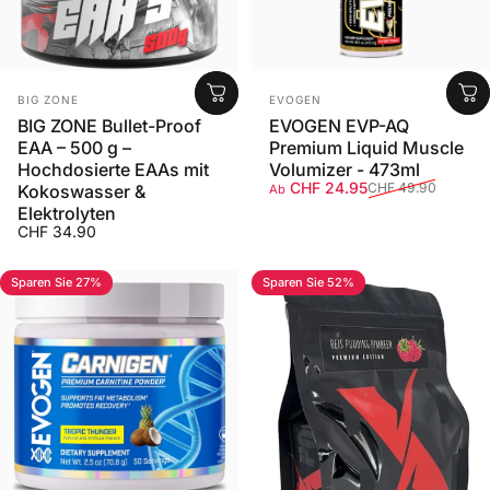
Anbieter:
Anbieter:
BIG ZONE
EVOGEN
BIG ZONE Bullet-Proof
EVOGEN EVP-AQ
EAA – 500 g –
Premium Liquid Muscle
Hochdosierte EAAs mit
Volumizer - 473ml
Verkaufspreis
Normaler Preis
CHF 24.95
CHF 49.90
Kokoswasser &
Ab
Elektrolyten
CHF 34.90
Sparen Sie 27%
Sparen Sie 52%