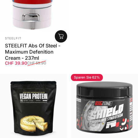
Anbieter:
STEELFIT
STEELFIT Abs Of Steel -
Maximum Defenition
Cream - 237ml
Verkaufspreis
Normaler Preis
CHF 39.90
CHF 59.90
Sparen Sie 62%