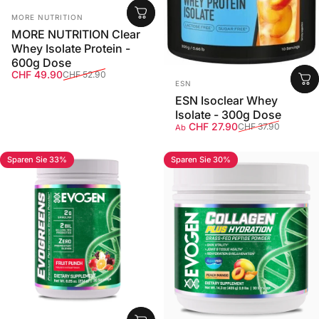
Anbieter:
MORE NUTRITION
MORE NUTRITION Clear
Whey Isolate Protein -
600g Dose
Verkaufspreis
Normaler Preis
CHF 49.90
CHF 52.90
Anbieter:
ESN
ESN Isoclear Whey
Isolate - 300g Dose
Verkaufspreis
Normaler Preis
CHF 27.90
CHF 37.90
Ab
Sparen Sie 33%
Sparen Sie 30%