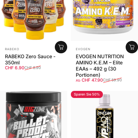
Anbieter:
Anbieter:
RABEKO
EVOGEN
RABEKO Zero Sauce -
EVOGEN NUTRITION
350ml
AMINO K.E.M – Elite
Verkaufspreis
Normaler Preis
CHF 6.90
CHF 8.90
EAAs – 492 g (30
Portionen)
Verkaufspreis
Normaler Preis
CHF 47.90
CHF 59.90
Ab
Sparen Sie 50%