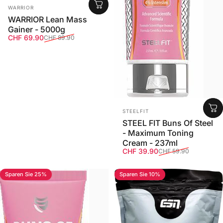
Anbieter:
WARRIOR
WARRIOR Lean Mass
Gainer - 5000g
Verkaufspreis
Normaler Preis
CHF 69.90
CHF 89.90
Anbieter:
STEELFIT
STEEL FIT Buns Of Steel
- Maximum Toning
Cream - 237ml
Verkaufspreis
Normaler Preis
CHF 39.90
CHF 59.90
Sparen Sie 25%
Sparen Sie 10%