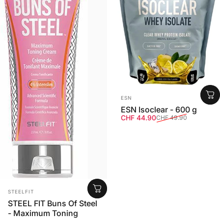
Anbieter:
ESN
ESN Isoclear - 600 g
Verkaufspreis
Normaler Preis
CHF 44.90
CHF 49.90
Anbieter:
STEELFIT
STEEL FIT Buns Of Steel
- Maximum Toning