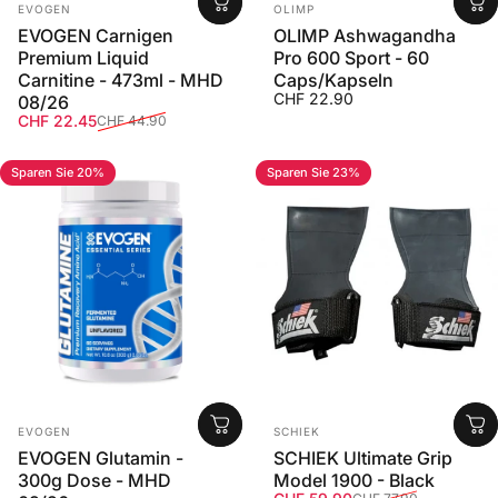
Anbieter:
Anbieter:
EVOGEN
OLIMP
EVOGEN Carnigen
OLIMP Ashwagandha
Premium Liquid
Pro 600 Sport - 60
Carnitine - 473ml - MHD
Caps/Kapseln
CHF 22.90
08/26
Verkaufspreis
Normaler Preis
CHF 22.45
CHF 44.90
Sparen Sie 20%
Sparen Sie 23%
Anbieter:
Anbieter:
EVOGEN
SCHIEK
EVOGEN Glutamin -
SCHIEK Ultimate Grip
300g Dose - MHD
Model 1900 - Black