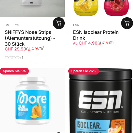
Anbieter:
Anbieter:
SNIFFYS
ESN
SNIFFYS Nose Strips
ESN Isoclear Protein
(Atemunterstützung) -
Drink
Verkaufspreis
Normaler Preis
CHF 4.90
CHF 6.00
30 Stück
Ab
Verkaufspreis
Normaler Preis
CHF 29.90
CHF 36.90
Schwarz
Transparent
Menthol
Rosa
+1
Sparen Sie 6%
Sparen Sie 26%