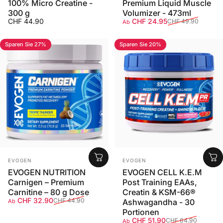
100% Micro Creatine -
Premium Liquid Muscle
300 g
Volumizer - 473ml
Verkaufspreis
Normaler Preis
CHF 44.90
CHF 24.95
CHF 49.90
Ab
Sparen Sie 27%
Sparen Sie 20%
Anbieter:
Anbieter:
EVOGEN
EVOGEN
EVOGEN NUTRITION
EVOGEN CELL K.E.M
Carnigen – Premium
Post Training EAAs,
Carnitine – 80 g Dose
Creatin & KSM-66®
Verkaufspreis
Normaler Preis
CHF 32.90
CHF 44.90
Ashwagandha - 30
Ab
Portionen
Verkaufspreis
Normaler Preis
CHF 51.90
CHF 64.90
Ab