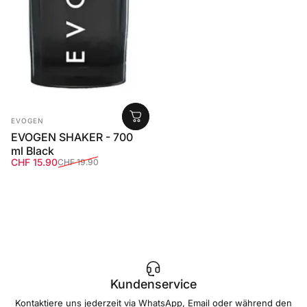
Anbieter:
EVOGEN
EVOGEN SHAKER - 700
ml Black
Verkaufspreis
Normaler Preis
CHF 15.90
CHF 19.90
Kundenservice
Kontaktiere uns jederzeit via WhatsApp, Email oder während den