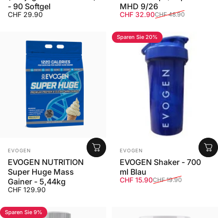
- 90 Softgel
MHD 9/26
Verkaufspreis
Normaler Preis
CHF 29.90
CHF 32.90
CHF 48.90
Sparen Sie 20%
Anbieter:
Anbieter:
EVOGEN
EVOGEN
EVOGEN NUTRITION
EVOGEN Shaker - 700
Super Huge Mass
ml Blau
Verkaufspreis
Normaler Preis
CHF 15.90
CHF 19.90
Gainer - 5,44kg
CHF 129.90
Sparen Sie 9%