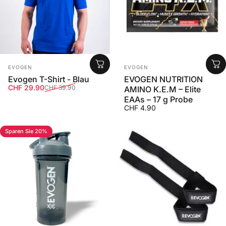
Anbieter:
Anbieter:
EVOGEN
EVOGEN
Evogen T-Shirt - Blau
EVOGEN NUTRITION
Verkaufspreis
Normaler Preis
CHF 29.90
CHF 39.90
AMINO K.E.M – Elite
EAAs – 17 g Probe
CHF 4.90
Sparen Sie 20%