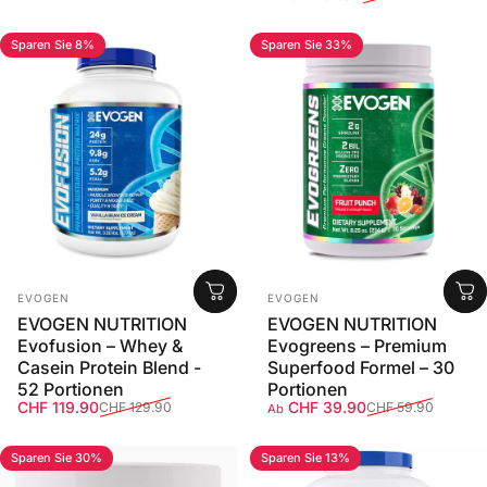
Sparen Sie 8%
Sparen Sie 33%
Anbieter:
Anbieter:
EVOGEN
EVOGEN
EVOGEN NUTRITION
EVOGEN NUTRITION
Evofusion – Whey &
Evogreens – Premium
Casein Protein Blend -
Superfood Formel – 30
52 Portionen
Portionen
Verkaufspreis
Normaler Preis
Verkaufspreis
Normaler Preis
CHF 119.90
CHF 39.90
CHF 129.90
CHF 59.90
Ab
Sparen Sie 30%
Sparen Sie 13%