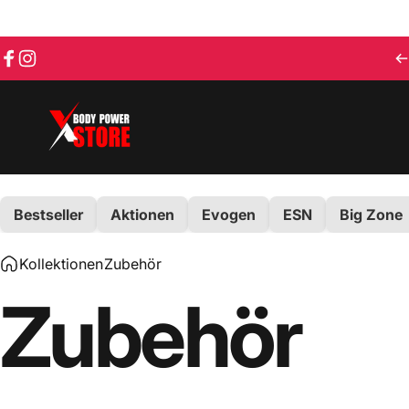
Direkt zum Inhalt
Facebook
Instagram
Body Power Store
Bestseller
Aktionen
Evogen
ESN
Big Zone
Kollektionen
Zubehör
Zubehör