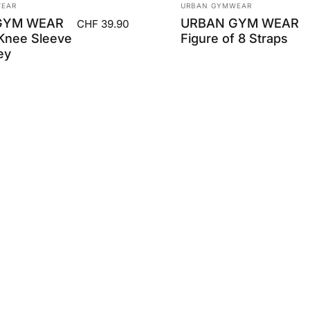
Anbieter:
EAR
URBAN GYMWEAR
GYM WEAR
URBAN GYM WEAR
CHF 39.90
Knee Sleeve
Figure of 8 Straps
ey