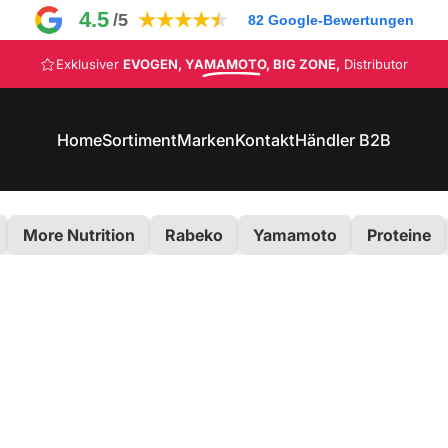
4.5
★
★
★
★
★
/5
82
Google-Bewertungen
Pause Diashow
Exklusiver
EVOGEN, YAMAMOTO, BIG ZONE,
Distributor
CODE: NEW10
Home
Sortiment
Marken
Kontakt
Händler B2B
Home
Sortiment
Marken
Kontakt
Händler B2B
More Nutrition
Rabeko
Yamamoto
Proteine