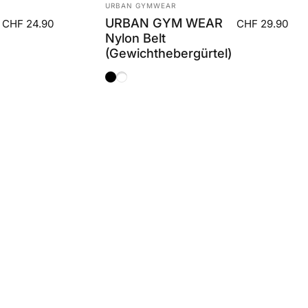
Anbieter:
URBAN GYMWEAR
URBAN GYM WEAR
CHF 24.90
CHF 29.90
Nylon Belt
(Gewichthebergürtel)
Black
Grey Camo