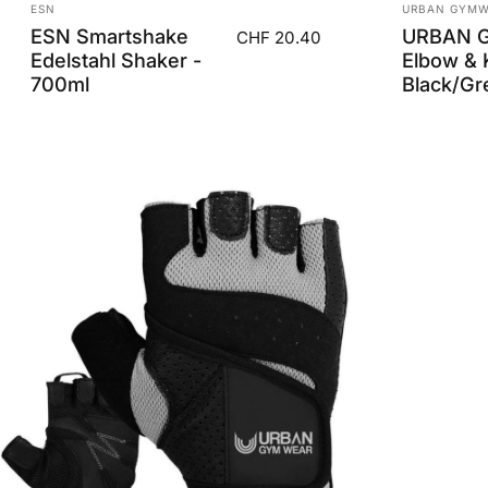
Anbieter:
Anbieter:
ESN
URBAN GYMW
ESN Smartshake
URBAN 
CHF 20.40
Edelstahl Shaker -
Elbow & 
700ml
Black/Gr