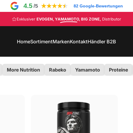
4.5
★
★
★
★
★
/5
82
Google-Bewertungen
Pause Diashow
Exklusiver
EVOGEN, YAMAMOTO, BIG ZONE,
Distributor
CODE: NEW10
Home
Sortiment
Marken
Kontakt
Händler B2B
Home
Sortiment
Marken
Kontakt
Händler B2B
More Nutrition
Rabeko
Yamamoto
Proteine