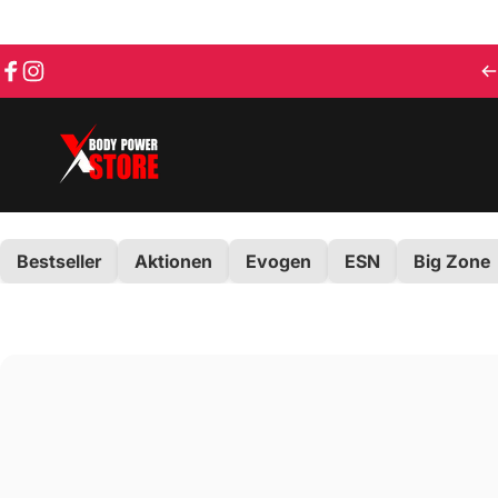
Direkt zum Inhalt
Facebook
Instagram
Body Power Store
Bestseller
Aktionen
Evogen
ESN
Big Zone