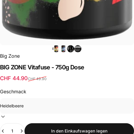
Big Zone
BIG
ZONE
Vitafuse
-
750g
Dose
Verkaufspreis
Normaler Preis
CHF 44.90
CHF 49.90
Geschmack
Anzahl
In den Einkaufswagen legen