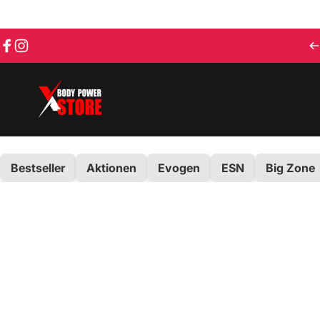
Direkt zum Inhalt
Facebook
Instagram
Body Power Store
Bestseller
Aktionen
Evogen
ESN
Big Zone