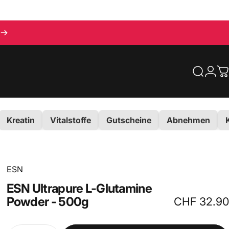
Suche
Logi
E
Kreatin
Vitalstoffe
Gutscheine
Abnehmen
ESN
ESN
Ultrapure
L-Glutamine
Powder
-
500g
CHF 32.90