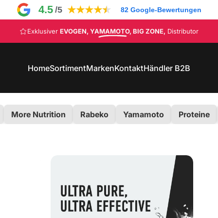
4.5
★
★
★
★
★
/5
82
Google-Bewertungen
Pause Diashow
Exklusiver
EVOGEN, YAMAMOTO, BIG ZONE,
Distributor
CODE: NEW10
Home
Sortiment
Marken
Kontakt
Händler B2B
Home
Sortiment
Marken
Kontakt
Händler B2B
More Nutrition
Rabeko
Yamamoto
Proteine