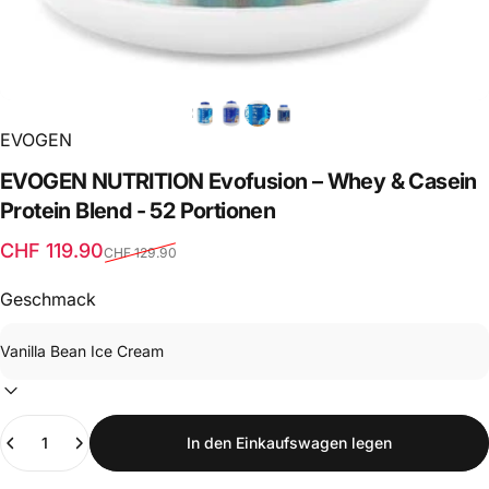
EVOGEN
EVOGEN
NUTRITION
Evofusion
–
Whey
&
Casein
Protein
Blend
-
52
Portionen
Verkaufspreis
Normaler Preis
CHF 119.90
CHF 129.90
Geschmack
Anzahl
In den Einkaufswagen legen