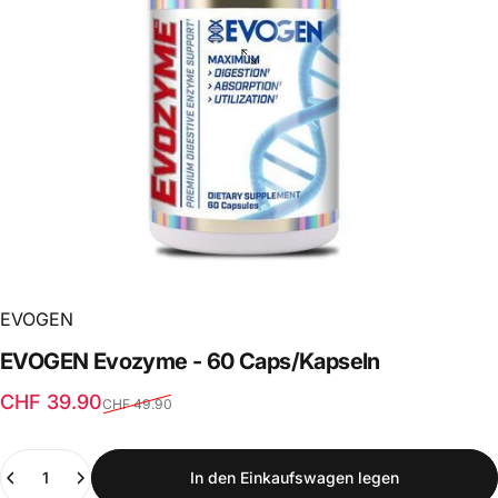
EVOGEN
EVOGEN
Evozyme
-
60
Caps/Kapseln
Verkaufspreis
Normaler Preis
CHF 39.90
CHF 49.90
Anzahl
In den Einkaufswagen legen