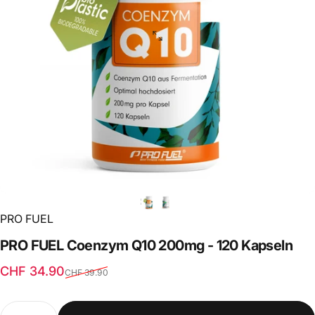
PRO FUEL
PRO
FUEL
Coenzym
Q10
200mg
-
120
Kapseln
Verkaufspreis
Normaler Preis
CHF 34.90
CHF 39.90
Anzahl