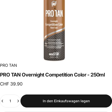
PRO TAN
PRO
TAN
Overnight
Competition
Color
-
250ml
CHF 39.90
Anzahl
In den Einkaufswagen legen