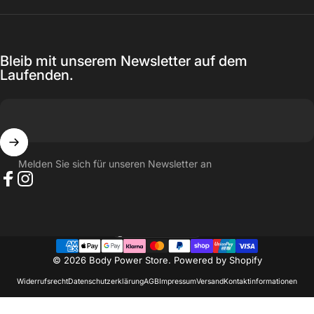
Bleib mit unserem Newsletter auf dem
Laufenden.
Melden Sie sich für unseren Newsletter an
Facebook
Instagram
Schweiz (CHF CHF)
Land/Region
© 2026 Body Power Store. Powered by Shopify
Widerrufsrecht
Datenschutzerklärung
AGB
Impressum
Versand
Kontaktinformationen