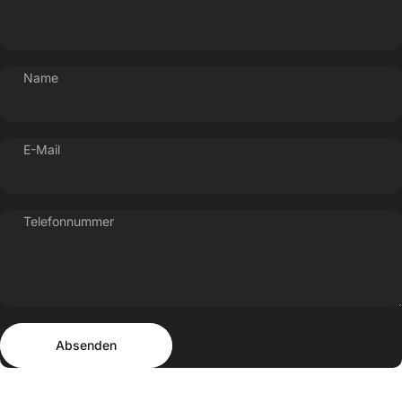
Name
E-Mail
Telefonnummer
Absenden
Nachricht
Absenden