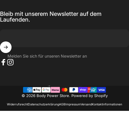
Bleib mit unserem Newsletter auf dem
Laufenden.
Melden Sie sich für unseren Newsletter an
Facebook
Instagram
Schweiz (CHF CHF)
Land/Region
© 2026 Body Power Store. Powered by Shopify
Widerrufsrecht
Datenschutzerklärung
AGB
Impressum
Versand
Kontaktinformationen