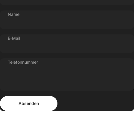
Name
E-Mail
Telefonnummer
Absenden
Nachricht
Absenden