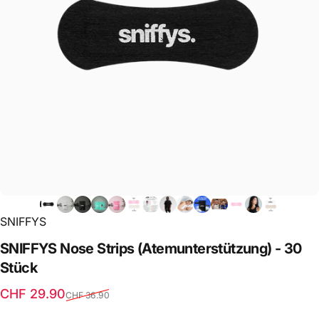
SNIFFYS
SNIFFYS
Nose
Strips
(Atemunterstützung)
-
30
Stück
Verkaufspreis
Normaler Preis
CHF 29.90
CHF 36.90