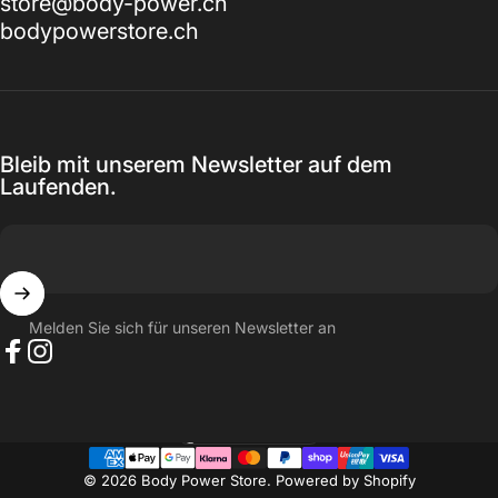
store@body-power.ch
bodypowerstore.ch
Bleib mit unserem Newsletter auf dem
Laufenden.
Melden Sie sich für unseren Newsletter an
Facebook
Instagram
Schweiz (CHF CHF)
Land/Region
© 2026 Body Power Store. Powered by Shopify