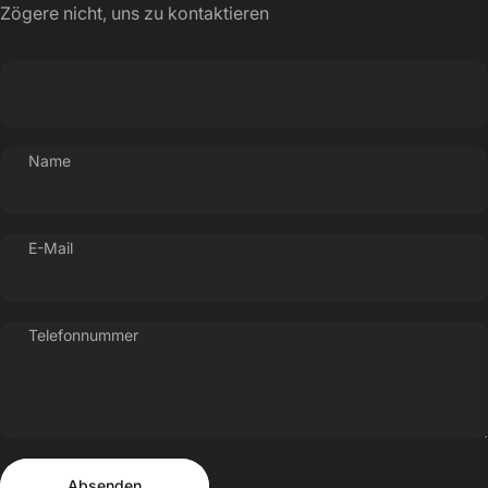
Zögere nicht, uns zu kontaktieren
Name
E-Mail
Telefonnummer
Absenden
Nachricht
Absenden