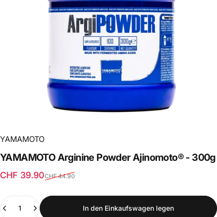
YAMAMOTO
YAMAMOTO
Arginine
Powder
Ajinomoto®
-
300g
Verkaufspreis
Normaler Preis
CHF 39.90
CHF 44.90
Anzahl
In den Einkaufswagen legen