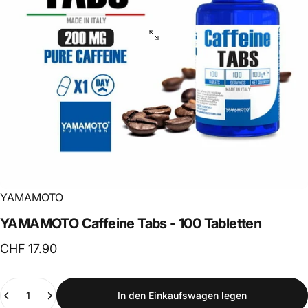
YAMAMOTO
YAMAMOTO
Caffeine
Tabs
-
100
Tabletten
CHF 17.90
Anzahl
In den Einkaufswagen legen