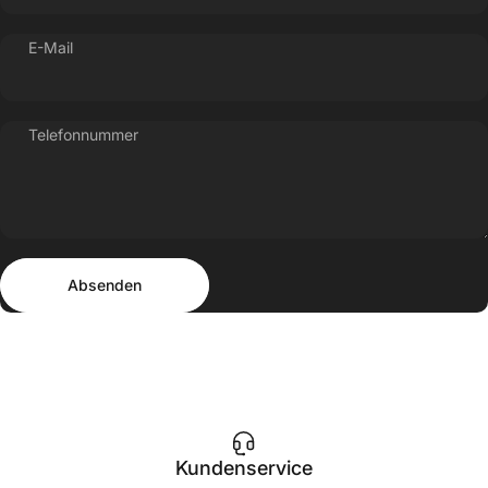
E-Mail
Telefonnummer
Absenden
Nachricht
Absenden
Kundenservice