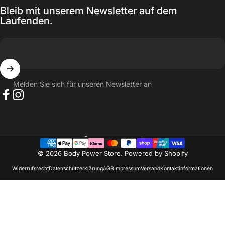
Bleib mit unserem Newsletter auf dem
Laufenden.
Melden Sie sich für unseren Newsletter an
Facebook
Instagram
Schweiz (CHF CHF)
Land/Region
© 2026 Body Power Store. Powered by Shopify
Widerrufsrecht
Datenschutzerklärung
AGB
Impressum
Versand
Kontaktinformationen