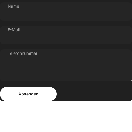
Name
E-Mail
Telefonnummer
Absenden
Nachricht
Absenden