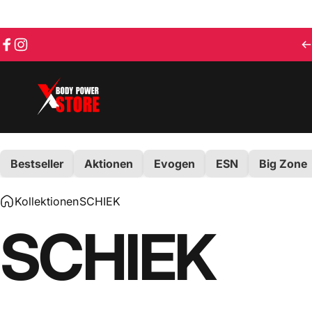
Direkt zum Inhalt
Facebook
Instagram
Body Power Store
Bestseller
Aktionen
Evogen
ESN
Big Zone
Kollektionen
SCHIEK
SCHIEK