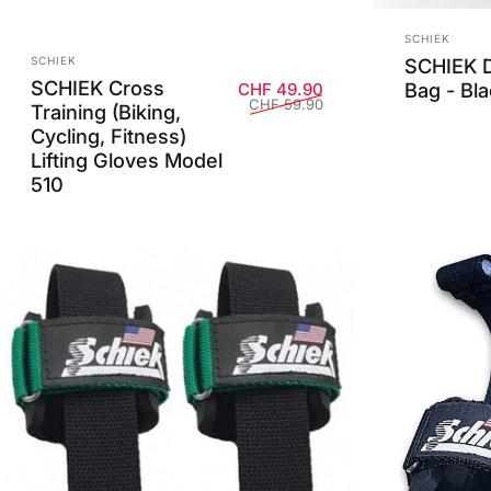
Anbieter:
SCHIEK
Anbieter:
SCHIEK 
SCHIEK
SCHIEK Cross
Bag - Bla
Verkaufspreis
Normaler Preis
CHF 49.90
CHF 59.90
Training (Biking,
Cycling, Fitness)
Lifting Gloves Model
510