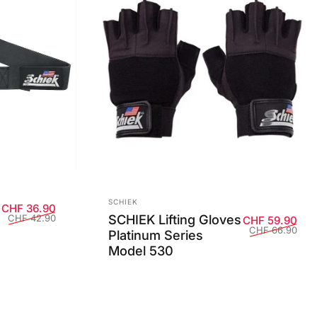
Anbieter:
SCHIEK
Verkaufspreis
Normaler Preis
CHF 36.90
SCHIEK Lifting Gloves
CHF 42.90
Ver
Nor
CHF 59.90
CHF 66.90
Platinum Series
Model 530