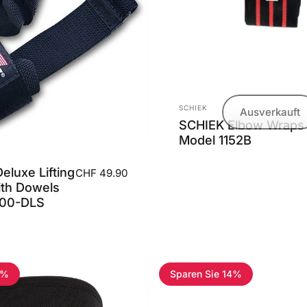
Anbieter:
SCHIEK
Ausverkauft
SCHIEK Elbow Wraps
Model 1152B
eluxe Lifting
CHF 49.90
ith Dowels
000-DLS
0%
Sparen Sie 14%