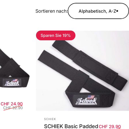
Sortieren nach:
Alphabetisch, A-Z
Sparen Sie 19%
Verkaufspreis
Normaler Preis
CHF 24.90
CHF 32.90
Anbieter:
SCHIEK
SCHIEK Basic Padded
Ver
Nor
CHF 29.90