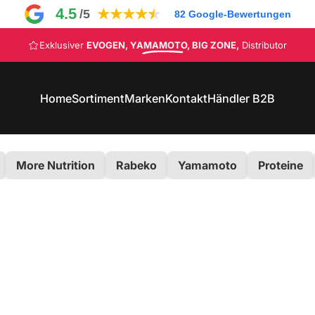
4.5
★
★
★
★
★
/5
82
Google-Bewertungen
Pause Diashow
NEUKUNDEN Rabatt 10%,
CODE: NEW10
EVOGEN, YAMAMOTO, BIG ZONE,
Home
Sortiment
Marken
Kontakt
Händler B2B
Home
Sortiment
Marken
Kontakt
Händler B2B
More Nutrition
Rabeko
Yamamoto
Proteine