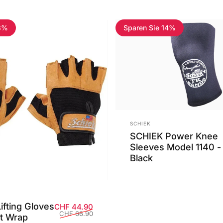
33%
Sparen Sie 14%
Anbieter:
SCHIEK
SCHIEK Power Knee
Sleeves Model 1140 -
Black
ifting Gloves
Verkaufspreis
Normaler Preis
CHF 44.90
CHF 66.90
st Wrap