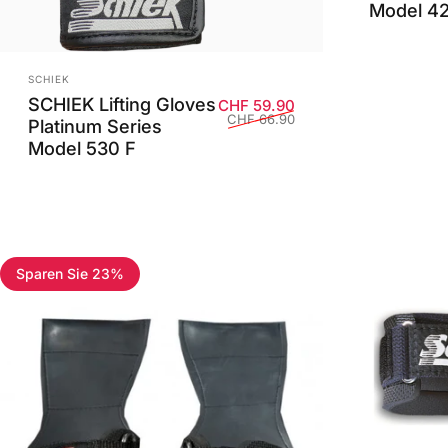
Model 4
Anbieter:
SCHIEK
SCHIEK Lifting Gloves
Verkaufspreis
Normaler Preis
CHF 59.90
CHF 66.90
Platinum Series
Model 530 F
Sparen Sie 23%