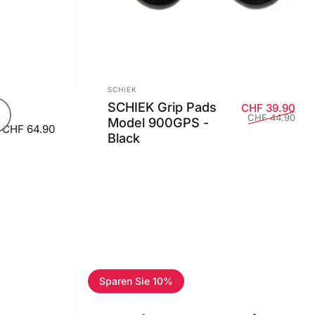
Anbieter:
SCHIEK
SCHIEK Grip Pads
Ver
Nor
CHF 39.90
CHF 44.90
Model 900GPS -
CHF 64.90
Black
Sparen Sie 10%