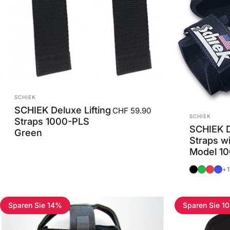
Anbieter:
SCHIEK
SCHIEK Deluxe Lifting
CHF 59.90
Anbieter:
SCHIEK
Straps 1000-PLS
SCHIEK D
Green
Straps w
Model 1
Black
Green
Red
Blue
+1
Sparen Sie 14%
Sparen Sie 1