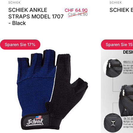
Anbieter:
Anbieter:
SCHIEK
SCHIEK
SCHIEK ANKLE
SCHIEK B
Verkaufspreis
Normaler Preis
CHF 64.90
CHF 74.90
STRAPS MODEL 1707
- Black
Sparen Sie 17%
Sparen Sie 1