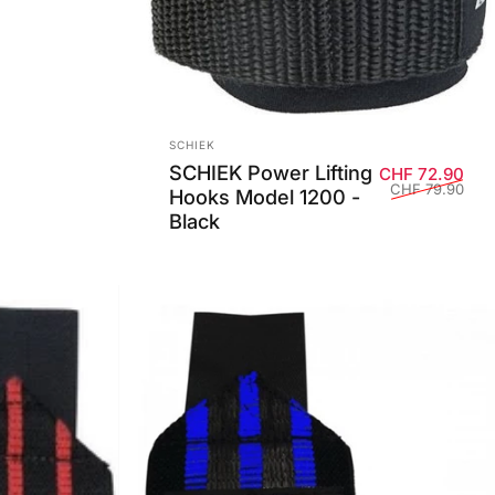
Anbieter:
SCHIEK
SCHIEK Power Lifting
Ver
Nor
CHF 72.90
CHF 79.90
Hooks Model 1200 -
Black