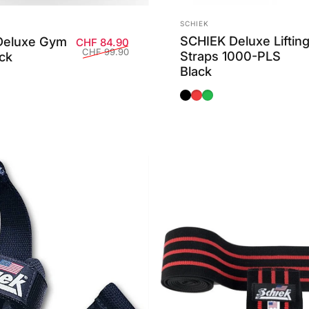
Anbieter:
SCHIEK
SCHIEK Deluxe Liftin
Deluxe Gym
Verkaufspreis
Normaler Preis
CHF 84.90
CHF 99.90
Straps 1000-PLS
ck
Black
Black
Red
Green