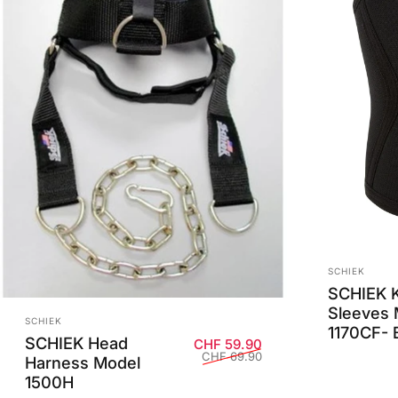
Anbieter:
SCHIEK
SCHIEK 
Sleeves 
Anbieter:
SCHIEK
1170CF- 
SCHIEK Head
Verkaufspreis
Normaler Preis
CHF 59.90
CHF 69.90
Harness Model
1500H