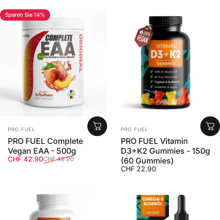
Sparen Sie 14%
Anbieter:
Anbieter:
PRO FUEL
PRO FUEL
PRO FUEL Complete
PRO FUEL Vitamin
Vegan EAA - 500g
D3+K2 Gummies - 150g
Verkaufspreis
Normaler Preis
CHF 42.90
CHF 49.90
(60 Gummies)
CHF 22.90