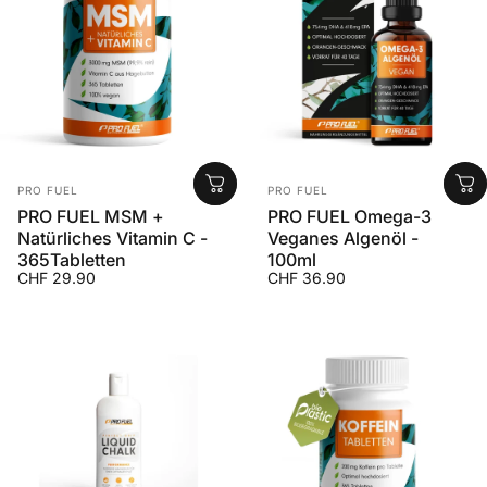
Anbieter:
Anbieter:
PRO FUEL
PRO FUEL
PRO FUEL MSM +
PRO FUEL Omega-3
Natürliches Vitamin C -
Veganes Algenöl -
365Tabletten
100ml
CHF 29.90
CHF 36.90