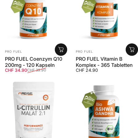
Anbieter:
Anbieter:
PRO FUEL
PRO FUEL
PRO FUEL Coenzym Q10
PRO FUEL Vitamin B
200mg - 120 Kapseln
Komplex - 365 Tabletten
Verkaufspreis
Normaler Preis
CHF 34.90
CHF 24.90
CHF 39.90