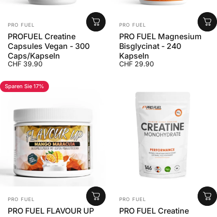
Anbieter:
Anbieter:
PRO FUEL
PRO FUEL
PROFUEL Creatine
PRO FUEL Magnesium
Capsules Vegan - 300
Bisglycinat - 240
Caps/Kapseln
Kapseln
CHF 39.90
CHF 29.90
Sparen Sie 17%
Anbieter:
Anbieter:
PRO FUEL
PRO FUEL
PRO FUEL FLAVOUR UP
PRO FUEL Creatine