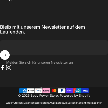
Bleib mit unserem Newsletter auf dem
Laufenden.
Melden Sie sich für unseren Newsletter an
Facebook
Instagram
Schweiz (CHF CHF)
Land/Region
© 2026 Body Power Store. Powered by Shopify
Widerrufsrecht
Datenschutzerklärung
AGB
Impressum
Versand
Kontaktinformationen