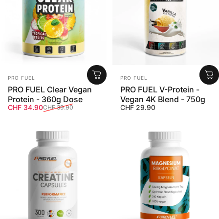
Anbieter:
Anbieter:
PRO FUEL
PRO FUEL
PRO FUEL Clear Vegan
PRO FUEL V-Protein -
Protein - 360g Dose
Vegan 4K Blend - 750g
Verkaufspreis
Normaler Preis
CHF 34.90
CHF 29.90
CHF 39.90