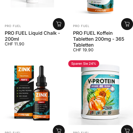
Anbieter:
Anbieter:
PRO FUEL
PRO FUEL
PRO FUEL Liquid Chalk -
PRO FUEL Koffein
200ml
Tabletten 200mg - 365
CHF 11.90
Tabletten
CHF 19.90
Sparen Sie 24%
Anbieter:
Anbieter:
PRO FUEL
PRO FUEL