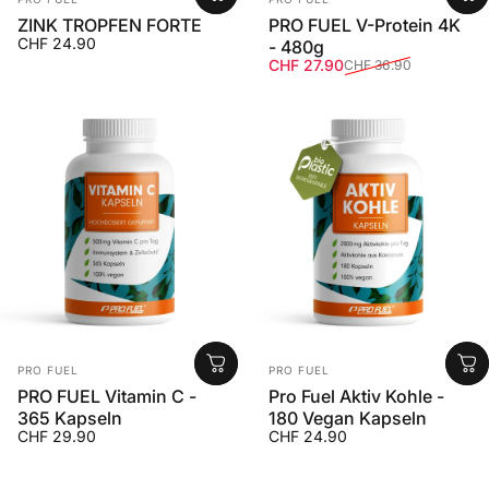
ZINK TROPFEN FORTE
PRO FUEL V-Protein 4K
CHF 24.90
- 480g
Verkaufspreis
Normaler Preis
CHF 27.90
CHF 36.90
Anbieter:
Anbieter:
PRO FUEL
PRO FUEL
PRO FUEL Vitamin C -
Pro Fuel Aktiv Kohle -
365 Kapseln
180 Vegan Kapseln
CHF 29.90
CHF 24.90