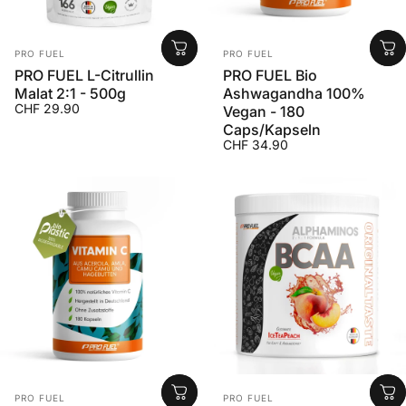
Anbieter:
Anbieter:
PRO FUEL
PRO FUEL
PRO FUEL L-Citrullin
PRO FUEL Bio
Malat 2:1 - 500g
Ashwagandha 100%
CHF 29.90
Vegan - 180
Caps/Kapseln
CHF 34.90
Anbieter:
Anbieter:
PRO FUEL
PRO FUEL