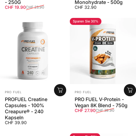
- 250G
Monohydrate - 500g
Verkaufspreis
Normaler Preis
CHF 19.90
CHF 32.90
CHF 23.90
Sparen Sie 30%
Anbieter:
Anbieter:
PRO FUEL
PRO FUEL
PROFUEL Creatine
PRO FUEL V-Protein -
Capsules - 100%
Vegan 8K Blend - 750g
Verkaufspreis
Normaler Preis
CHF 27.90
CHF 39.90
Creapure® - 240
Kapseln
CHF 39.90