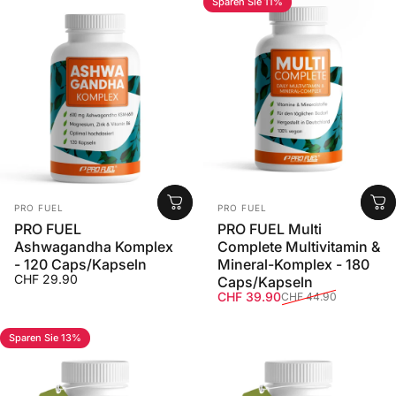
Sparen Sie 11%
Anbieter:
Anbieter:
PRO FUEL
PRO FUEL
PRO FUEL
PRO FUEL Multi
Ashwagandha Komplex
Complete Multivitamin &
- 120 Caps/Kapseln
Mineral-Komplex - 180
CHF 29.90
Caps/Kapseln
Verkaufspreis
Normaler Preis
CHF 39.90
CHF 44.90
Sparen Sie 13%